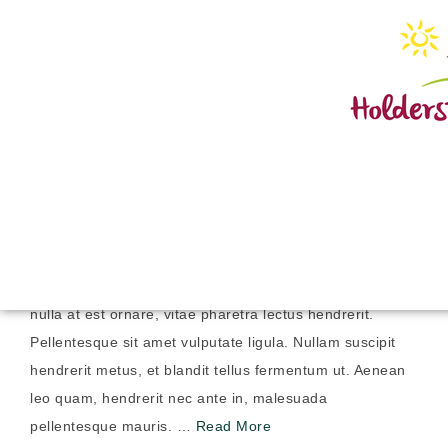
AMAZING MUST SEE TOP 10
Posted by
admin
on
März 30, 2021
Justo rutrum vel posuere sapien volutpat. Ut facilisis
nulla at est ornare, vitae pharetra lectus hendrerit.
Pellentesque sit amet vulputate ligula. Nullam suscipit
hendrerit metus, et blandit tellus fermentum ut. Aenean
leo quam, hendrerit nec ante in, malesuada
pellentesque mauris. …
Read More