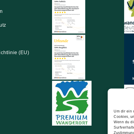
m
utz
chtlinie (EU)
Um dir ein 
Cookies, u
Wenn du di
Surfverhalt
Zustimmung