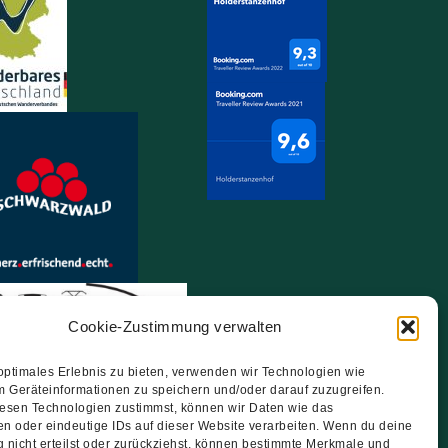
Cookie-Zustimmung verwalten
optimales Erlebnis zu bieten, verwenden wir Technologien wie
m Geräteinformationen zu speichern und/oder darauf zuzugreifen.
esen Technologien zustimmst, können wir Daten wie das
en oder eindeutige IDs auf dieser Website verarbeiten. Wenn du deine
 nicht erteilst oder zurückziehst, können bestimmte Merkmale und